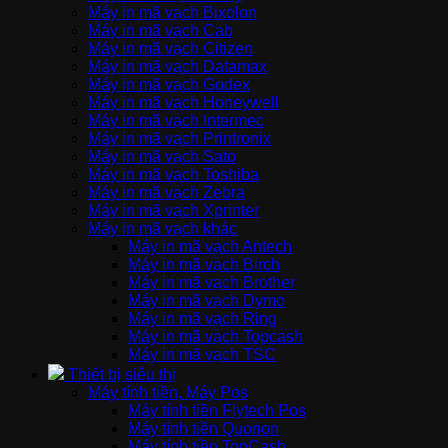
Máy in mã vạch Bixolon
Máy in mã vạch Cab
Máy in mã vạch Citizen
Máy in mã vạch Datamax
Máy in mã vạch Godex
Máy in mã vạch Honeywell
Máy in mã vạch Intermec
Máy in mã vạch Printronix
Máy in mã vạch Sato
Máy in mã vạch Toshiba
Máy in mã vạch Zebra
Máy in mã vạch Xprinter
Máy in mã vạch khác
Máy in mã vạch Antech
Máy in mã vạch Birch
Máy in mã vạch Brother
Máy in mã vạch Dymo
Máy in mã vạch Ring
Máy in mã vạch Topcash
Máy in mã vạch TSC
Thiết bị siêu thị
Máy tính tiền, Máy Pos
Máy tính tiền Flytech Pos
Máy tính tiền Quorion
Máy tính tiền TopCash