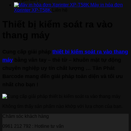
Máy in hóa đơn
Xprinter XP-T58K
Liên hệ
Thiết bị kiểm soát ra vào
thang máy
Cung cấp giải pháp
thiết bị kiểm soát ra vào thang
máy
bằng vân tay – thẻ từ – khuôn mặt tự động
chuyên nghiệp uy tín chất lượng … Tân Phát
Barcode mang đến giải pháp toàn diện và tối ưu
nhất cho bạn !
Không tìm thấy sản phẩm nào khớp với lựa chọn của bạn.
Chăm sóc khách hàng
0961 212 792
: Hotline tư vấn