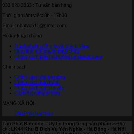
033 828 3333
: Tư vấn bán hàng
Thời gian làm việc:
8h - 17h30
Email: nhatvo511@gmail.com
Hỗ trợ khách hàng
Trách nhiệm công ty và khách hàng
Quy định giải quyết tranh chấp
Chính sách bảo mật thông tin khách hàng
Chính sách
Chính sách đổi trả hàng
Chính sách bảo hành
Chính sách vận chuyển
Cách thức thanh toán
MẠNG XÃ HỘI
Tân Phát Barcode
Tân Phát Barcode – Uy tín trong từng sản phẩm
>>Địa
chỉ:
LK44 Khu B Dịch Vụ Yên Nghĩa - Hà Đông - Hà Nội