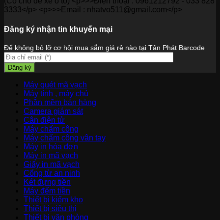
(Có chỗ để xe ô tô) <p>>>Điện thoại : 0961212792 - 033 828
3333</p> <p>>>Email : nhatvo511@gmail.com</p>
Đăng ký nhận tin khuyến mại
Để không bỏ lỡ cơ hội mua sắm giá rẻ nào tại Tân Phát Barcode
Máy quét mã vạch
Máy tính , máy chủ
Phần mềm bán hàng
Camera giám sát
Cân điện tử
Máy chấm công
Máy chấm công vân tay
Máy in hóa đơn
Máy in mã vạch
Giấy in mã vạch
Cổng từ an ninh
Két đựng tiền
Máy đếm tiền
Thiết bị kiểm kho
Thiết bị siêu thị
Thiết bị văn phòng