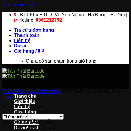
Skip to content
LK44 Khu B Dịch Vụ Yên Nghĩa - Hà Đông - Hà Nội |
Hotline:
0961212792
Tra cứu đơn hàng
Thanh toán
Liên hệ
Dự án
Giỏ hàng /
0
₫
Chưa có sản phẩm trong giỏ hàng.
Trang chủ
/
Máy chấm công
/
Kiểm soát ra vào thang máy
Trang chủ
Lọc
Giới thiệu
Xem tất cả 0 kết quả
Liên hệ
Cửa hàng
Tin tức
DANH MỤC SẢN PHẨM
Chính sách
Danh mục sản phẩm
DownLoad
≡
╳