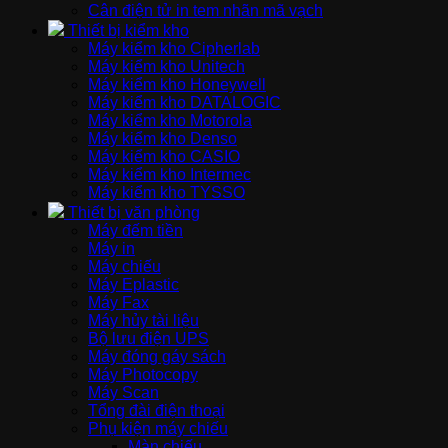
Cân điện tử in tem nhãn mã vạch
Thiết bị kiểm kho
Máy kiểm kho Cipherlab
Máy kiểm kho Unitech
Máy kiểm kho Honeywell
Máy kiểm kho DATALOGIC
Máy kiểm kho Motorola
Máy kiểm kho Denso
Máy kiểm kho CASIO
Máy kiểm kho Intermec
Máy kiểm kho TYSSO
Thiết bị văn phòng
Máy đếm tiền
Máy in
Máy chiếu
Máy Eplastic
Máy Fax
Máy hủy tài liệu
Bộ lưu điện UPS
Máy đóng gáy sách
Máy Photocopy
Máy Scan
Tổng đài điện thoại
Phụ kiện máy chiếu
Màn chiếu