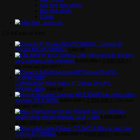
Giá treo máy chiếu
Bút trình chiếu
Cable
Máy tính , máy chủ
Có thể bạn sẽ thích
Camera IP
Nisoka NS-05220IDS-L
Liên hệ
Lắp đặt trọn
bộ 2 camera 1Mp Hikvison
3,990,000
₫
2,690,000
₫
[
Giá chưa bao gồm VAT ]
Camera thân hồng ngoại IP Dahua DH-IPC-
HFW4421DP
Liên hệ
Máy in hóa đơn
Xprinter XP-E300M
3,650,000
₫
2,959,000
₫
[ Giá chưa
bao gồm VAT ]
Máy
chấm công vân tay Ronald Jack U160
4,550,000
₫
4,050,000
₫
[ Giá chưa bao gồm VAT ]
Máy in hóa đơn
Citizen CT-S601A
5,100,000
₫
4,600,000
₫
[ Giá chưa
bao gồm VAT ]