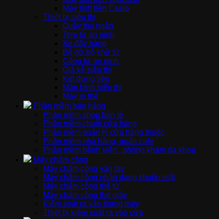
Máy tính tiền Casio
Thiết bị siêu thị
Quầy thu ngân
Tem từ an ninh
Xe đẩy hàng
Bộ gỡ,bộ khử từ
Cổng từ an ninh
Giá kệ siêu thị
Két đựng tiền
Màn hình hiển thị
Máy in thẻ
Phần mềm bán hàng
Phần mềm shop bán lẻ
Phần mềm chuỗi cửa hàng
Phần mềm quản lý cửa hàng thuốc
Phần mềm nhà hàng, quán cafe
Phần mềm bệnh viện , phòng khám đa khoa
Máy chấm công
Máy chấm công vân tay
Máy chấm công nhận dạng khuôn mặt
Máy chấm công thẻ từ
Máy chấm công thẻ giấy
Kiểm soát ra vào thang máy
Thiết bị kiểm soát ra vào cửa