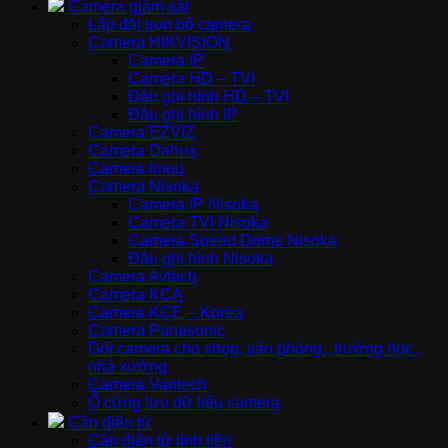
Camera giám sát
Lắp đặt trọn bộ camera
Camera HIKVISION
Camera IP
Camera HD – TVI
Đầu ghi hình HD – TVI
Đầu ghi hình IP
Camera EZVIZ
Camera Dahua
Camera Imou
Camera Nisoka
Camera IP Nisoka
Camera TVI Nisoka
Camera Speed Dome Nisoka
Đầu ghi hình Nisoka
Camera Avtech
Camera KCA
Camera KCE – Korea
Camera Panasonic
Gói camera cho shop, văn phòng , trường học ,
nhà xưởng
Camera Vantech
Ổ cứng lưu dữ liệu camera
Cân điện tử
Cân điện tử tính tiền