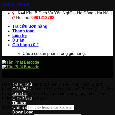
Skip to content
LK44 Khu B Dịch Vụ Yên Nghĩa - Hà Đông - Hà Nội |
Hotline:
0961212792
Tra cứu đơn hàng
Thanh toán
Liên hệ
Dự án
Giỏ hàng /
0
₫
Chưa có sản phẩm trong giỏ hàng.
Để theo dõi đơn hàng của bạn xin vui lòng nhập ID đơn
Trang chủ
hàng của bạn vào ô dưới đây và nhấn nút "Theo dõi". ID đơn
Giới thiệu
hàng đã được gửi cho bạn qua biên lai và qua email xác
Liên hệ
nhận mà bạn nhận được.
Cửa hàng
Tin tức
ID Đơn hàng
Chính sách
DownLoad