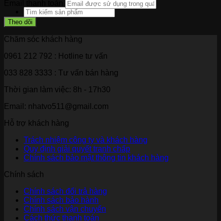
Email thanh toán
Chăm sóc khách hàng
0961 212 792
: Hotline tư vấn
033 828 3333
: Tư vấn bán hàng
Thời gian làm việc:
8h - 17h30
Email: nhatvo511@gmail.com
Hỗ trợ khách hàng
Trách nhiệm công ty và khách hàng
Quy định giải quyết tranh chấp
Chính sách bảo mật thông tin khách hàng
Chính sách
Chính sách đổi trả hàng
Chính sách bảo hành
Chính sách vận chuyển
Cách thức thanh toán