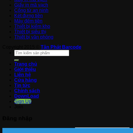
Giấy in mã vạch
Cổng từ an ninh
Két đựng tiền
Máy đếm tiền
Thiết bị kiểm kho
Thiết bị siêu thị
Thiết bị văn phòng
Copyright 2015 ©
Tân Phát Barcode
Trang chủ
Giới thiệu
Liên hệ
Cửa hàng
Tin tức
Chính sách
DownLoad
Sign Up
Join
Đăng nhập
Tên tài khoản hoặc địa chỉ email
*