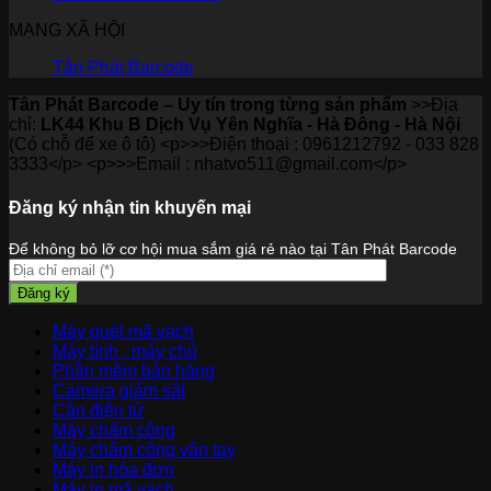
MẠNG XÃ HỘI
Tân Phát Barcode
Tân Phát Barcode – Uy tín trong từng sản phẩm
>>Địa
chỉ:
LK44 Khu B Dịch Vụ Yên Nghĩa - Hà Đông - Hà Nội
(Có chỗ để xe ô tô) <p>>>Điện thoại : 0961212792 - 033 828
3333</p> <p>>>Email : nhatvo511@gmail.com</p>
Đăng ký nhận tin khuyến mại
Để không bỏ lỡ cơ hội mua sắm giá rẻ nào tại Tân Phát Barcode
Máy quét mã vạch
Máy tính , máy chủ
Phần mềm bán hàng
Camera giám sát
Cân điện tử
Máy chấm công
Máy chấm công vân tay
Máy in hóa đơn
Máy in mã vạch